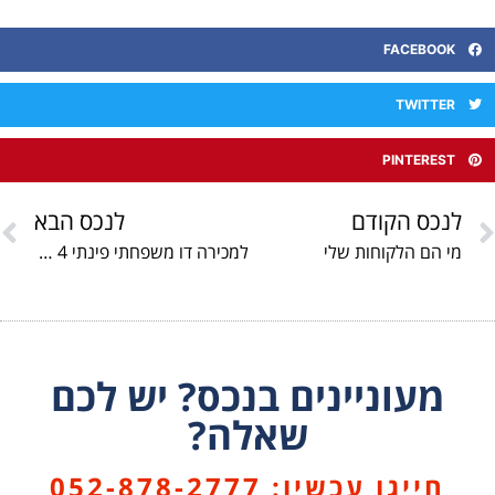
FACEBOOK
TWITTER
PINTEREST
לנכס הקודם
לנכס הבא
מי הם הלקוחות שלי
למכירה דו משפחתי פינתי 4 חד' 108 מ"ר על מגרש 361 מ"ר במיקום הכי מבוקש באפרידר המבוקשת.מיגונית עם כניסה מתוך הבית. כניסה מיידית.מחיר 3300000 ש"ח
מעוניינים בנכס? יש לכם
שאלה?
חייגו עכשיו: 052-878-2777