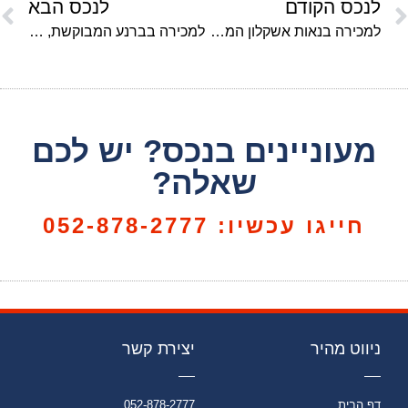
לנכס הקודם
לנכס הבא
למכירה בנאות אשקלון המבוקשת,דירת 4 חד' גדולה ומושקעת ביותר! יח' הורים,מרפסת. חנייה בשפע, קומה 3 מתוך 9 עם מעלית.
למכירה בברנע המבוקשת, ברח' תירוש, דירת 4 חד' 127 מ"ר עם 2 מרפסות. יחידת הורים כ18 מ"ר עם מרפסת מקורה 11 מ"ר. ממ"ד, מרפסת נוספת עם חלונות כפולים נגד רעש .קומה 3 מתוך 7.בניין מבוקש ומטופח .מרחק הליכה מהטיילת וחוף הים ,חנייה פרטית. מחיר 1940000 ש"ח
מעוניינים בנכס? יש לכם
שאלה?
חייגו עכשיו: 052-878-2777
ניווט מהיר
יצירת קשר
דף הבית
052-878-2777