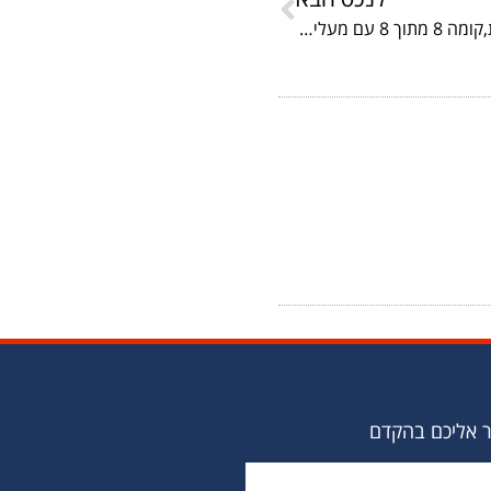
למכירה דירת 4 חד' ברח' ההסתדרות.שמורה ומרווחת,קומה 8 מתוך 8 עם מעלית.חנייה בשפע.מחיר הזדמנות 1050000 ש"ח בלבד!
ר אליכם בהקדם