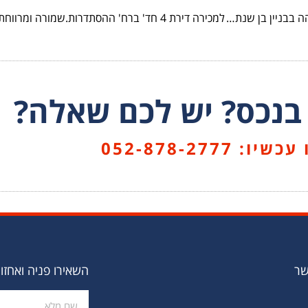
למכירה בשכ' אגמים,דירת 4 חד' מרווחת ומושקעת ברמה גבוהה בבניין בן שנתיים בלבד! קומה 3 מתוך 13 עם 3 מעליות.מרפסת מקורה ומפנקת עם נוף פתוח.חדרי שינה מרווחים וממוזגים.חנייה פרטית.מחיר 1850000 ש"ח
 בנכס? יש לכם שאלה?
יו: 052-878-2777
שר
השאירו פניה ואחזו