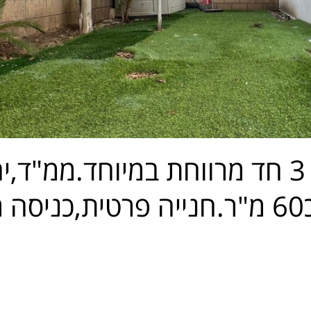
למכירה בנווה אילן,דירת גן 3 חד מרווחת במיוחד.ממ
הורים,מזגן בכל חדר,גינה כ60 מ"ר.חנייה פרטי