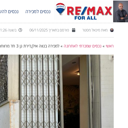
נכסים למכירה
נכסים להש
מאת
מיכאל מסטר
פורסם בתאריך
06/11/2025
בשעה
1:26
ראשי
»
נכסים שמכרתי לאחרונה
»
למכירה בנווה אילן,דירת גן 3 חד מרווחת במיוחד.ממ"ד,יחידת הורים,מזגן בכל חדר,גינה כ60 מ"ר.חנייה פרטית,כניסה מיידית .מחיר 1500000 ש"ח