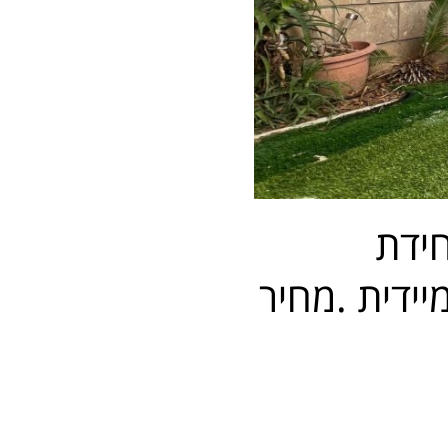
"ד,יחידת
ת,כניסה מיידית .מחיר