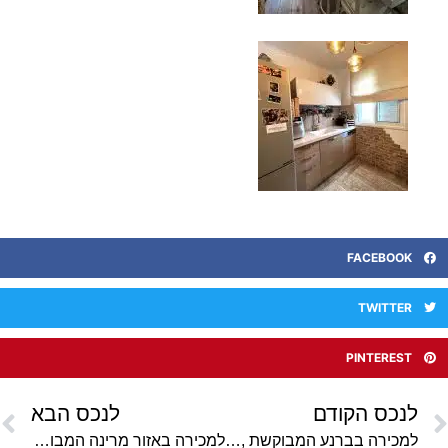
FACEBOOK
TWITTER
PINTEREST
לנכס הקודם
לנכס הבא
למכירה בברנע המבוקשת ,ברח׳ בלפור,דירת 3 חד׳ מרווחת במיוחד.קומה 11 מתוך 13 עם נוף פתוח.יחידת הורים,מיזוג מיני מרכזי.חנייה פרטית ,בניין חדש ויוקרתי!
למכירה באזור מרינה המבוקש,דירת 2 חד' מושקעת וממוזגת .ממ"ד,מרפסת,מעלית ,חנייה פרטית .בניין מסודר עם ספא וחדר כושר .ליד הים ומקומות בילוי.מחיר אטרקטיבי!